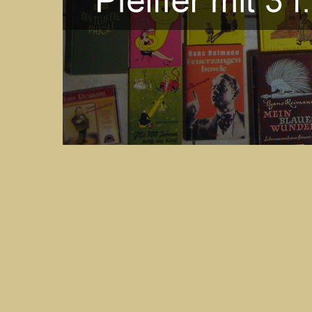
Hans Reimann wurde als Sohn eines Kohlenhändlers in Leipzig geb
(Schutzumschläge für den Kurt-Wolff-Verlag), danach Studium der Phil